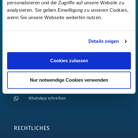
personalisieren und die Zugriffe auf unsere Website zu
analysieren. Sie geben Einwilligung zu unseren Cookies,
Cuxhavener Str. 36, 21149 Hamburg
wenn Sie unsere Webseite weiterhin nutzen.
+49 (0)40 796 872 30
info@pforrmobility.de
Details zeigen
Öffnungszeiten:
Mo-Do jeweils 8-12 und 13-18 Uhr, Fr 8-12 Uhr
Cookies zulassen
TECHNIK-HOTLINE
Nur notwendige Cookies verwenden
+49 (0)170 8152557
WhatsApp schreiben
RECHTLICHES