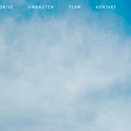
DRIVE
UMBAUTEN
TEAM
KONTAKT